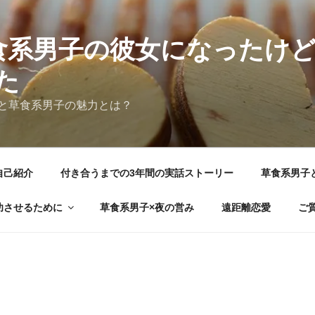
食系男子の彼女になったけ
た
と草食系男子の魅力とは？
自己紹介
付き合うまでの3年間の実話ストーリー
草食系男子
功させるために
草食系男子×夜の営み
遠距離恋愛
ご