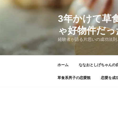
コ
ン
テ
3年かけて草
ン
ゃ好物件だっ
ツ
へ
経験者が語る片思いの成功法則
ス
キ
ッ
プ
ホーム
ななおとしげちゃんの
草食系男子の恋愛観
恋愛を成