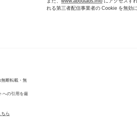
また、
www.aboutads.info
にアクセスす
れる第三者配信事業者の Cookie を無
の無断転載・無
イトへの引用を厳
こちら