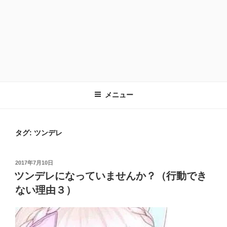
メニュー
タグ:
ツンデレ
投
2017年7月10日
稿
ツンデレになっていませんか？（行動でき
日:
ない理由３）