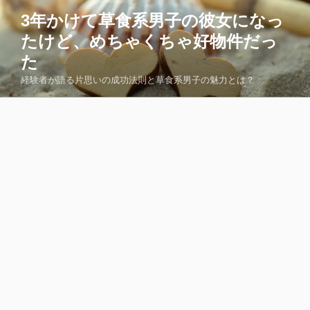
コ
3年かけて草食系男子の彼女になっ
ン
たけど、めちゃくちゃ好物件だっ
テ
ン
た
ツ
経験者が語る片思いの成功法則と草食系男子の魅力とは？
へ
ス
キ
ッ
プ