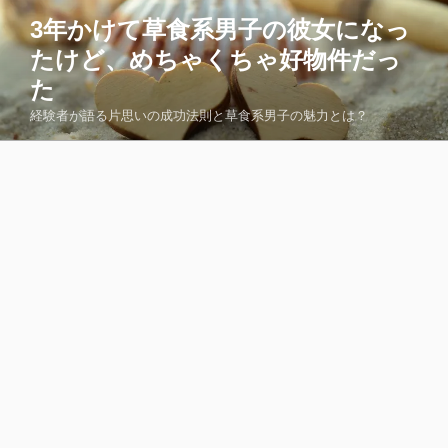
コ
3年かけて草食系男子の彼女になっ
ン
たけど、めちゃくちゃ好物件だっ
テ
ン
た
ツ
経験者が語る片思いの成功法則と草食系男子の魅力とは？
へ
ス
キ
ッ
プ