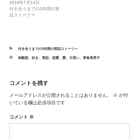
ウ
て
2018年7月14日
ィ
く
ン
だ
付き合うまでの3年間の実
ド
さ
話ストーリー
ウ
い
で
(
開
新
き
し
ま
い
す
ウ
)
ィ
ン
ド
カ
付き合うまでの3年間の実話ストーリー
ウ
テ
で
タ
体験談
、
好き
、
実話
、
恋愛
、
愛
、
片思い
、
草食系男子
ゴ
開
グ
き
リ
ま
ー
す
)
コメントを残す
メールアドレスが公開されることはありません。
※
が付
いている欄は必須項目です
コメント
※