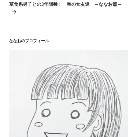
ゲ
の
草食系男子との3年間㊵：一番の女友達 ～ななお篇～
投
ー
稿
シ
ョ
ン
ななおのプロフィール