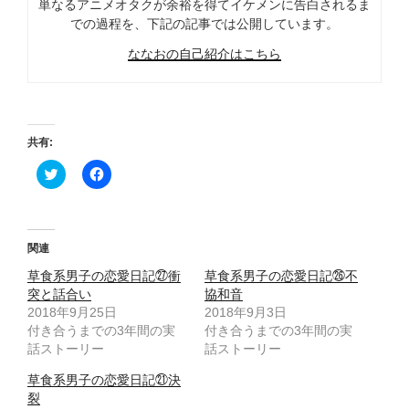
単なるアニメオタクが余裕を得てイケメンに告白されるま
での過程を、下記の記事では公開しています。
ななおの自己紹介はこちら
共有:
ク
F
リ
a
ッ
c
ク
e
し
b
て
o
T
o
関連
w
k
i
で
草食系男子の恋愛日記㉗衝
草食系男子の恋愛日記㉖不
t
共
t
有
突と話合い
協和音
e
す
2018年9月25日
2018年9月3日
r
る
で
に
付き合うまでの3年間の実
付き合うまでの3年間の実
共
は
話ストーリー
有
ク
話ストーリー
(
リ
新
ッ
草食系男子の恋愛日記㉑決
し
ク
い
し
裂