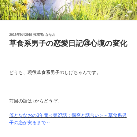
投
2018年9月29日
投稿者:
ななお
稿
草食系男子の恋愛日記㉘心境の変化
日:
どうも、現役草食系男子のしげちゃんです。
前回の話は↓からどうぞ。
僕とななおの3年間＜第27話：衝突と話合い＞～草食系男
子の恋が実るまで～