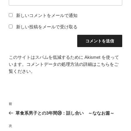
新しいコメントをメールで通知
新しい投稿をメールで受け取る
このサイトはスパムを低減するために Akismet を使って
います。
コメントデータの処理方法の詳細はこちらをご
覧ください
。
投
前
前
稿
の
草食系男子との3年間㊴：話し合い ～ななお篇～
ナ
投
ビ
稿
次
次