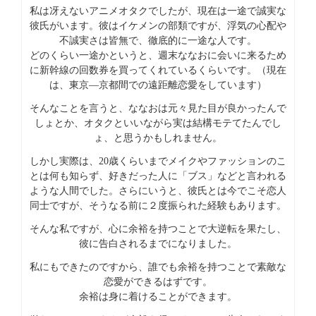
私は冴えないアニメオタクでしたが、現在は一途で誠実な
彼氏がいます。彼はイケメンの部類ですが、浮気の心配や
不誠実さは皆無で、徹底的に一途な人です。
どのくらい一途かというと、週末ななおに会いに来るため
に新幹線の回数券を買ってくれているくらいです。（現在
は、東京―京都間での遠距離恋愛をしています）
そんなことを言うと、ななおは元々見た目が良かったんで
しょとか、オタクといいながら実は結構モテてたんでし
ょ、と思うかもしれません。
しかし実際は、20歳くらいまでメイクやファッションのこ
とは何も知らず、好きだった人に「ブス」などと言われる
ような人間でした。さらにいうと、彼氏とは今でこそ恋人
同士ですが、そうなる前に２度振られた経験もあります。
そんな私ですが、心に余裕を持つことで大逆転を果たし、
彼に告白されるまでになりました。
私にもできたのですから、誰でも余裕を持つことで素敵な
恋愛ができるはずです。
余裕は身に着けることができます。