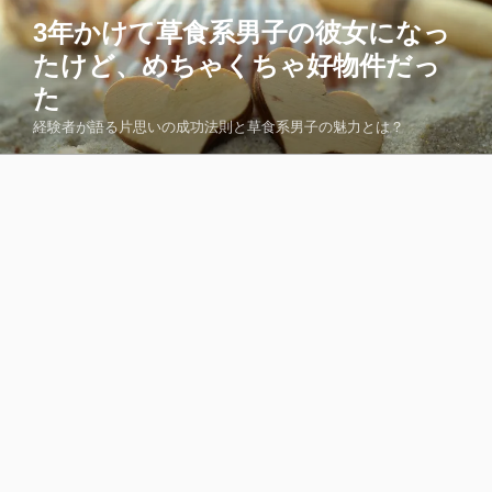
コ
3年かけて草食系男子の彼女になっ
ン
たけど、めちゃくちゃ好物件だっ
テ
ン
た
ツ
経験者が語る片思いの成功法則と草食系男子の魅力とは？
へ
ス
キ
ッ
プ