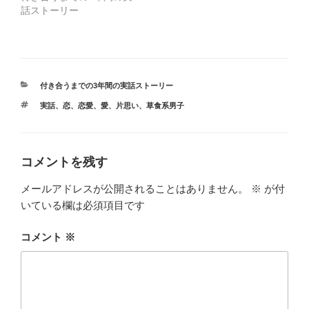
ド
さ
話ストーリー
ウ
い
で
(
開
新
き
し
ま
い
す
ウ
)
ィ
ン
ド
カ
付き合うまでの3年間の実話ストーリー
ウ
テ
で
タ
実話
、
恋
、
恋愛
、
愛
、
片思い
、
草食系男子
ゴ
開
グ
き
リ
ま
ー
す
)
コメントを残す
メールアドレスが公開されることはありません。
※
が付
いている欄は必須項目です
コメント
※