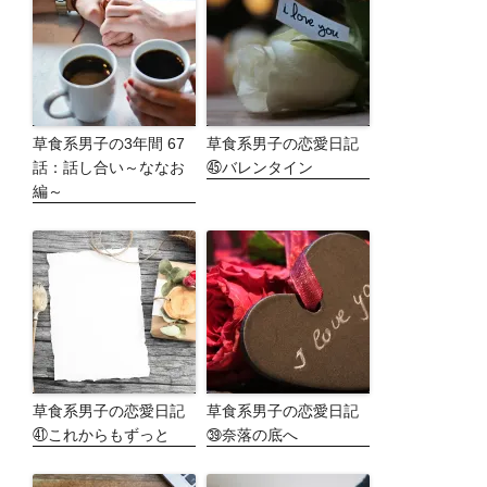
草食系男子の3年間 67
草食系男子の恋愛日記
話：話し合い～ななお
㊺バレンタイン
編～
草食系男子の恋愛日記
草食系男子の恋愛日記
㊶これからもずっと
㊴奈落の底へ