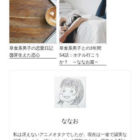
草食系男子の恋愛日記
草食系男子との3年間
㊳芽生えた恋心
54話：ホテル行こう
か？ ～ななお篇～
ななお
私は冴えないアニメオタクでしたが、現在は一途で誠実な