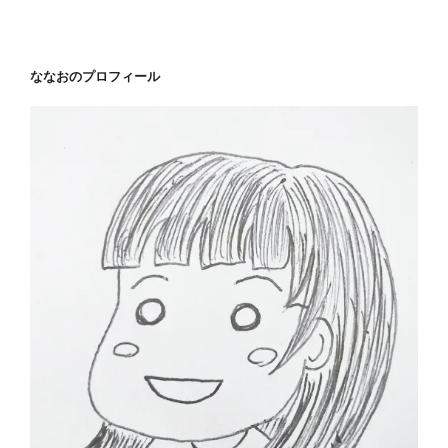
ー
稿
シ
ョ
ななおのプロフィール
ン