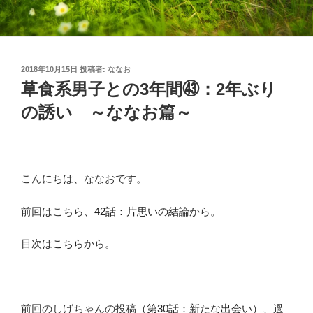
投
2018年10月15日
投稿者:
ななお
稿
草食系男子との3年間㊸：2年ぶり
日:
の誘い ～ななお篇～
こんにちは、ななおです。
前回はこちら、
42話：片思いの結論
から。
目次は
こちら
から。
前回のしげちゃんの投稿（
第30話：新たな出会い
）、過