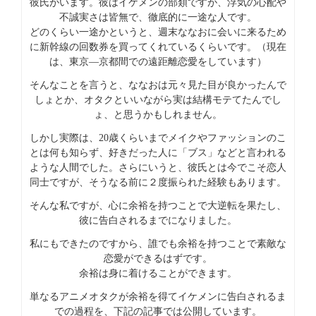
彼氏がいます。彼はイケメンの部類ですが、浮気の心配や
不誠実さは皆無で、徹底的に一途な人です。
どのくらい一途かというと、週末ななおに会いに来るため
に新幹線の回数券を買ってくれているくらいです。（現在
は、東京―京都間での遠距離恋愛をしています）
そんなことを言うと、ななおは元々見た目が良かったんで
しょとか、オタクといいながら実は結構モテてたんでし
ょ、と思うかもしれません。
しかし実際は、20歳くらいまでメイクやファッションのこ
とは何も知らず、好きだった人に「ブス」などと言われる
ような人間でした。さらにいうと、彼氏とは今でこそ恋人
同士ですが、そうなる前に２度振られた経験もあります。
そんな私ですが、心に余裕を持つことで大逆転を果たし、
彼に告白されるまでになりました。
私にもできたのですから、誰でも余裕を持つことで素敵な
恋愛ができるはずです。
余裕は身に着けることができます。
単なるアニメオタクが余裕を得てイケメンに告白されるま
での過程を、下記の記事では公開しています。