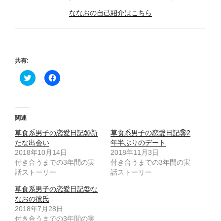
ななおの自己紹介はこちら
共有:
ク
F
リ
a
ッ
c
ク
e
し
b
て
o
T
o
関連
w
k
i
で
草食系男子の恋愛日記㉚新
草食系男子の恋愛日記㊱2
t
共
t
有
たな出会い
年半ぶりのデート
e
す
2018年10月14日
2018年11月3日
r
る
で
に
付き合うまでの3年間の実
付き合うまでの3年間の実
共
は
話ストーリー
有
ク
話ストーリー
(
リ
新
ッ
草食系男子の恋愛日記㉓な
し
ク
い
し
なおの彼氏
ウ
て
2018年7月28日
ィ
く
ン
だ
付き合うまでの3年間の実