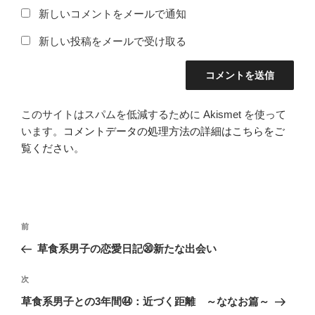
新しいコメントをメールで通知
新しい投稿をメールで受け取る
このサイトはスパムを低減するために Akismet を使って
います。
コメントデータの処理方法の詳細はこちらをご
覧ください
。
投
前
前
稿
の
草食系男子の恋愛日記㉚新たな出会い
ナ
投
ビ
稿
次
次
ゲ
の
草食系男子との3年間㊹：近づく距離 ～ななお篇～
投