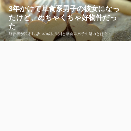
コ
3年かけて草食系男子の彼女になっ
ン
たけど、めちゃくちゃ好物件だっ
テ
ン
た
ツ
経験者が語る片思いの成功法則と草食系男子の魅力とは？
へ
ス
キ
ッ
プ