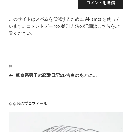
このサイトはスパムを低減するために Akismet を使って
います。
コメントデータの処理方法の詳細はこちらをご
覧ください
。
投
前
前
稿
の
草食系男子の恋愛日記51-告白のあとに…
ナ
投
ビ
稿
ゲ
ー
ななおのプロフィール
シ
ョ
ン