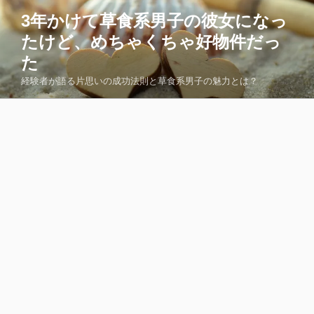
コ
3年かけて草食系男子の彼女になっ
ン
たけど、めちゃくちゃ好物件だっ
テ
ン
た
ツ
経験者が語る片思いの成功法則と草食系男子の魅力とは？
へ
ス
キ
ッ
プ