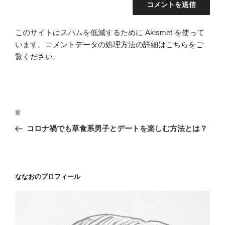
このサイトはスパムを低減するために Akismet を使って
います。
コメントデータの処理方法の詳細はこちらをご
覧ください
。
投
前
前
稿
の
コロナ禍でも草食系男子とデートを楽しむ方法とは？
ナ
投
ビ
稿
ゲ
ー
ななおのプロフィール
シ
ョ
ン