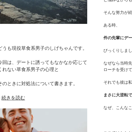
そんな努力が
ある時、
件の先輩にデ
どうも現役草食系男子のしげちゃんです。
びっくりしま
今回は、デートに誘ってもなかなか応じて
なぜなら当時
くれない草食系男子の心理と
ローチを受け
それでも彼は
そのときに対処法について書きます。
まさに大逆転
›
続きを読む
なぜ、こんな