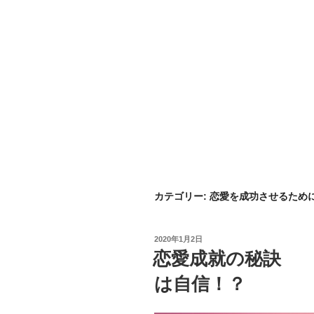
カテゴリー:
恋愛を成功させるため
投
2020年1月2日
稿
恋愛成就の秘訣
日:
は自信！？