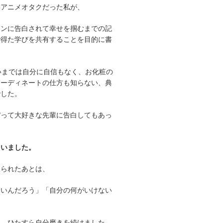
いアニメオタクだった私が、
メンに告白されて幸せを掴むまでの記
で得た学びを共有することを目的に書
いまでは自分に自信もなく、お化粧の
コーディネートの仕方も知らない、典
でした。
ぼって大好きな先輩に告白してもあっ
、
ていました。
振られたあとは、
いいんだろう」「自分の何がいけない
も、ひたすら自分磨きを続けました。