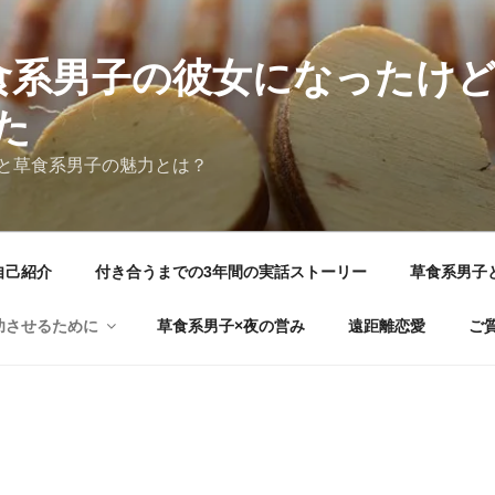
食系男子の彼女になったけ
た
と草食系男子の魅力とは？
自己紹介
付き合うまでの3年間の実話ストーリー
草食系男子
功させるために
草食系男子×夜の営み
遠距離恋愛
ご