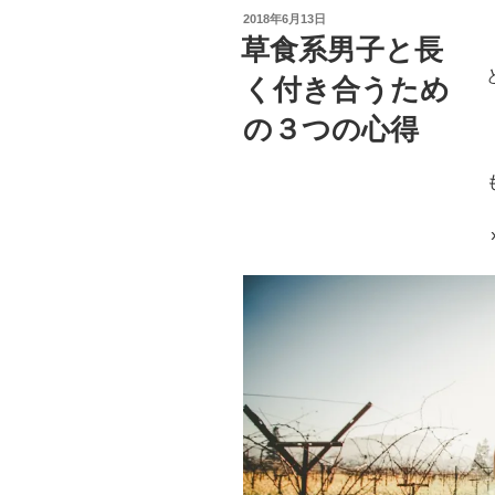
投
2018年6月13日
稿
草食系男子と長
日:
く付き合うため
の３つの心得