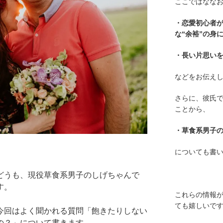
ここではななお
・恋愛初心者
な“余裕”の身
・長い片思い
などをお伝え
さらに、彼氏
ことから、
・草食系男子
についても書
どうも、現役草食系男子のしげちゃんで
す。
これらの情報
ても嬉しいで
今回はよく聞かれる質問「飽きたりしない
の？」について書きます
。