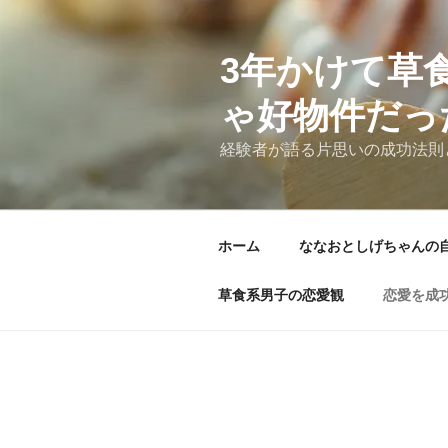
コ
ン
テ
3年かけて草
ン
ゃ好物件だっ
ツ
へ
経験者が語る片思いの成功法則
ス
キ
ッ
プ
ホーム
ななおとしげちゃんの
草食系男子の恋愛観
恋愛を成