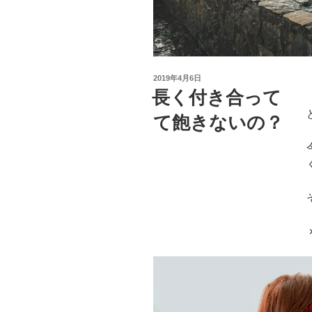
投
2019年4月6日
稿
長く付き合って
日:
て飽きないの？