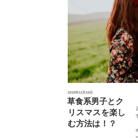
投
2018年12月16日
稿
草食系男子とク
日:
リスマスを楽し
む方法は！？