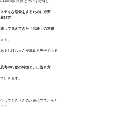
の3年間の失敗と成功を分析し、
がステキな恋愛をするために必要
に着け方
を通して見えてきた「恋愛」の本質
します。
であるしげちゃんが草食系男子である
の思考や行動の特徴と、口説き方
いていきます。
が少しでも皆さんのお役に立てたらと
す＾＾