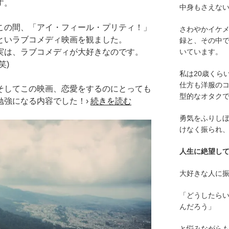
す。
中身もさえな
この間、「アイ・フィール・プリティ！」
さわやかイケ
といラブコメディ映画を観ました。
録と、その中
いています。
実は、ラブコメディが大好きなのです。
(笑)
私は20歳くら
仕方も洋服の
そしてこの映画、恋愛をするのにとっても
型的なオタク
勉強になる内容でした！›
続きを読む
勇気をふりし
けなく振られ
人生に絶望し
大好きな人に
「どうしたら
んだろう」
と悩みながら