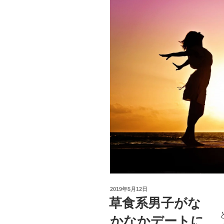
投
2019年5月12日
稿
草食系男子がな
日:
かなかデートに