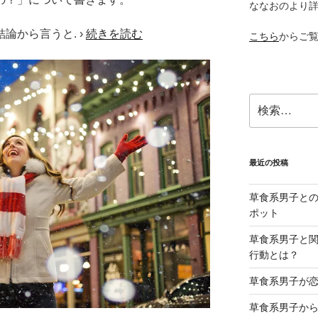
ななおのより
結論から言うと. ›
続きを読む
こちら
からご
検
索:
最近の投稿
草食系男子と
ポット
草食系男子と関
行動とは？
草食系男子が
草食系男子か