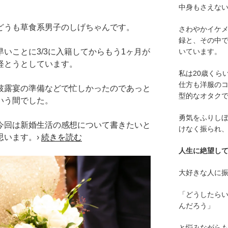
中身もさえな
どうも草食系男子のしげちゃんです。
さわやかイケ
録と、その中
いています。
早いことに3/3に入籍してからもう1ヶ月が
経とうとしています。
私は20歳くら
仕方も洋服の
披露宴の準備などで忙しかったのであっと
型的なオタク
いう間でした。
勇気をふりし
今回は新婚生活の感想について書きたいと
けなく振られ
思います。›
続きを読む
人生に絶望し
大好きな人に
「どうしたら
んだろう」
と悩みながら