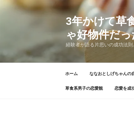
コ
ン
テ
3年かけて草
ン
ゃ好物件だっ
ツ
へ
経験者が語る片思いの成功法則
ス
キ
ッ
プ
ホーム
ななおとしげちゃんの
草食系男子の恋愛観
恋愛を成