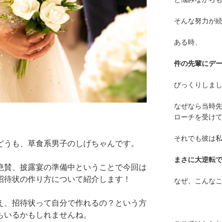
そんな努力が
ある時、
件の先輩にデ
びっくりしま
なぜなら当時
ローチを受け
それでも彼は
どうも、草食系男子のしげちゃんです。
まさに大逆転
絶賛、披露宴の準備中ということで今回は
招待状の作り方について紹介します！
なぜ、こんな
え、招待状って自分で作れるの？という方
もいるかもしれませんね。