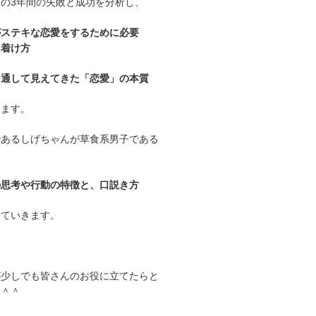
の3年間の失敗と成功を分析し、
がステキな恋愛をするために必要
に着け方
を通して見えてきた「恋愛」の本質
します。
であるしげちゃんが草食系男子である
の思考や行動の特徴と、口説き方
いていきます。
が少しでも皆さんのお役に立てたらと
す＾＾