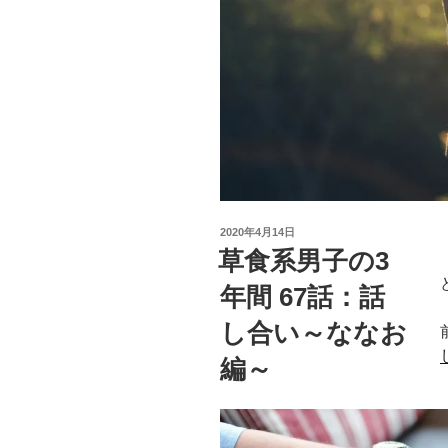
投
2020年4月14日
稿
草食系男子の3
日:
年間 67話：話
し合い～ななお
編～