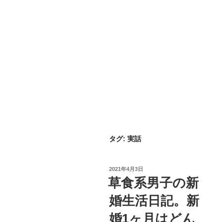
タグ:
実話
投
2021年4月3日
稿
草食系男子の新
日:
婚生活日記。新
婚1ヶ月はどん