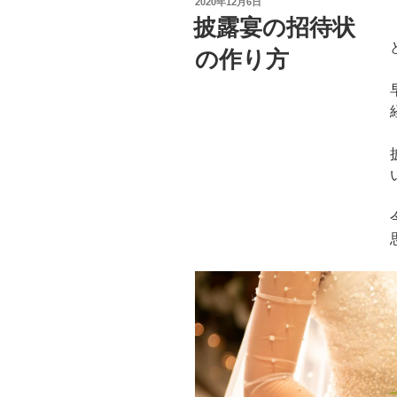
投
2020年12月6日
稿
披露宴の招待状
日:
の作り方