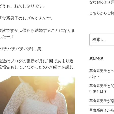
ななおのより
どうも、お久しぶりです。
こちら
からご
草食系男子のしげちゃんです。
突然ですが…僕たち結婚することになりま
検
したー！
索:
(パチパチパチパチ)…笑
最近の投稿
最近はブログの更新が月に1回であまり近
況報告もしていなかったので›
続きを読む
草食系男子と
ポット
草食系男子と関
行動とは？
草食系男子が
草食系男子か