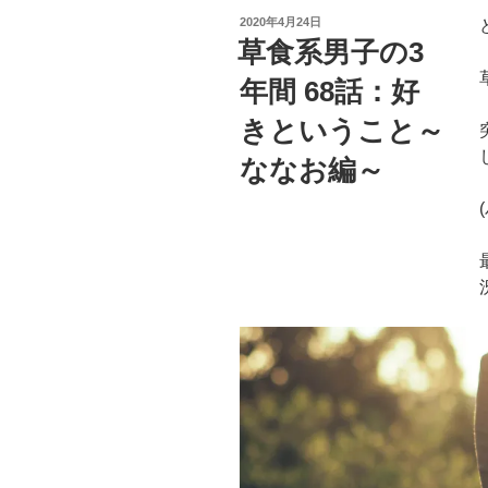
投
2020年4月24日
稿
草食系男子の3
日:
年間 68話：好
きということ～
ななお編～