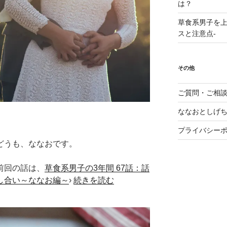
は？
草食系男子を上
スと注意点-
その他
ご質問・ご相
ななおとしげ
プライバシー
どうも、ななおです。
前回の話は、
草食系男子の3年間 67話：話
し合い～ななお編～
›
続きを読む