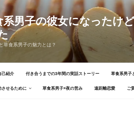
食系男子の彼女になったけ
た
と草食系男子の魅力とは？
自己紹介
付き合うまでの3年間の実話ストーリー
草食系男子
功させるために
草食系男子×夜の営み
遠距離恋愛
ご