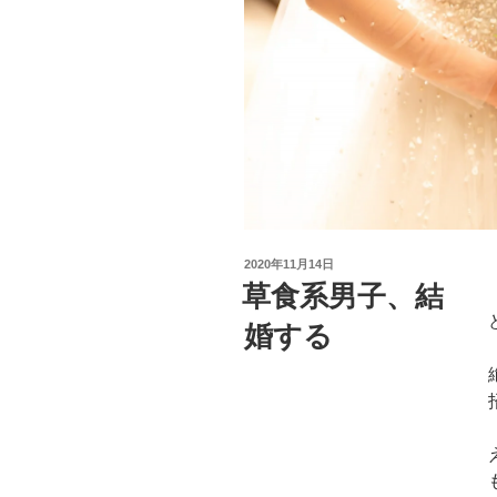
投
2020年11月14日
稿
草食系男子、結
日:
婚する