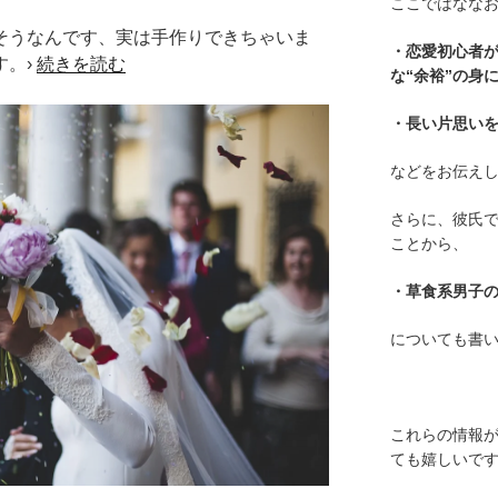
ここではななお
そうなんです、実は手作りできちゃいま
・恋愛初心者
す。›
続きを読む
な“余裕”の身
・長い片思い
などをお伝え
さらに、彼氏
ことから、
・草食系男子
についても書
これらの情報
ても嬉しいで