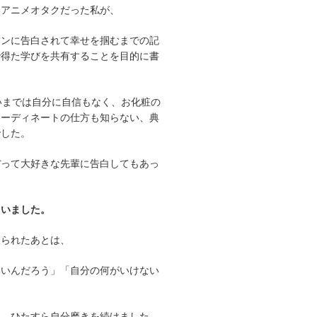
いアニメオタクだった私が、
メンに告白されて幸せを掴むまでの記
で得た学びを共有することを目的に書
いまでは自分に自信もなく、お化粧の
コーディネートの仕方も知らない、典
でした。
ぼって大好きな先輩に告白してもあっ
、
ていました。
振られたあとは、
いいんだろう」「自分の何がいけない
も、ひたすら自分磨きを続けました。