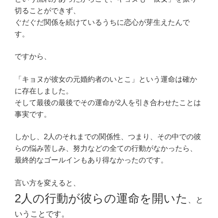
切ることができず、
ぐだぐだ関係を続けているうちに恋心が芽生えたんで
す。
ですから、
「キョヌが彼女の元婚約者のいとこ」という運命は確か
に存在しました。
そして最後の最後でその運命が2人を引き合わせたことは
事実です。
しかし、2人のそれまでの関係性、つまり、その中での彼
らの悩み苦しみ、努力などの全ての行動がなかったら、
最終的なゴールインもあり得なかったのです。
言い方を変えると、
2人の行動が
彼らの運命を開いた
、と
いうことです。