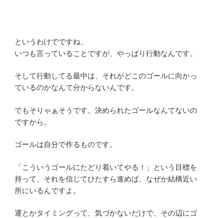
というわけでですね、
いつも言っていることですが、やっぱり行動なんです。
そして行動してる最中は、それがどこのゴールに向かっ
ているのかなんて分からないんです。
でもそりゃぁそうです。決められたゴールなんてないの
ですから。
ゴールは自分で作るものです。
「こういうゴールにたどり着いてやる！」という目標を
持って、それを信じてひたすら進めば、なぜか結構近い
所にいるんですよ。
運とかタイミングって、気づかないだけで、その辺にゴ