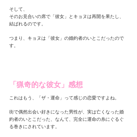
そして、
そのお見合いの席で「彼女」とキョヌは再開を果たし、
結ばれるのです。
つまり、キョヌは「彼女」の婚約者のいとこだったので
す。
「猟奇的な彼女」感想
これはもう、「ザ・運命」って感じの恋愛ですよね。
街で偶然出会い好きになった男性が、実は亡くなった婚
約者のいとこだった、なんて、完全に運命の糸にぐるぐ
る巻きにされています。