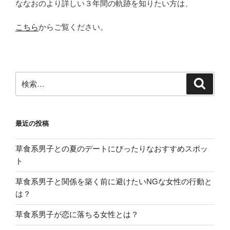
ななおのより詳しい３年間の軌跡を知りたい方は、
こちら
からご覧ください。
検
検
索
索:
最近の投稿
草食系男子との夏のデートにぴったりなおすすめスポッ
ト
草食系男子と関係を築く前に避けたいNGな女性の行動と
は？
草食系男子が恋に落ちる女性とは？