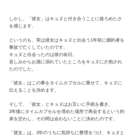
しかし、「彼女」はキョヌと付き合うことに後ろめたさ
を感じます。
というのも、実は彼女はキョヌと出会う1年前に婚約者を
事故で亡くしていたのです。
キョヌと出会ったのは彼の命日。
哀しみからお酒に溺れていたところをキョヌに介抱され
たのでした。
「彼女」はこの事をタイムカプセルに乗せて、キョヌに
伝えることを決めます。
そして、「彼女」とキョヌはお互いに手紙を書き、
3年後にタイムカプセルを埋めた場所で再会するという約
束を交わし、その間は会わないことに決めたのです。
「彼女」は、3年のうちに気持ちに整理をつけ、キョヌと