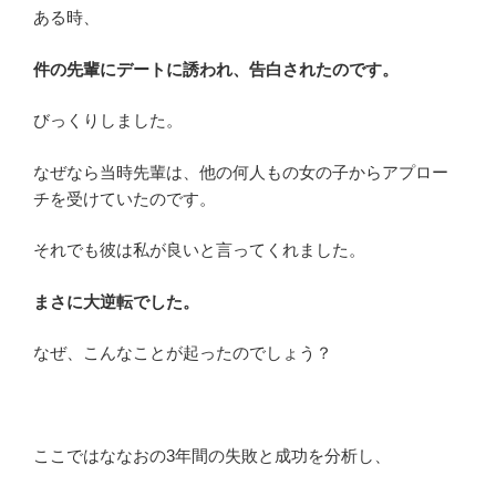
ある時、
件の先輩にデートに誘われ、告白されたのです。
びっくりしました。
なぜなら当時先輩は、他の何人もの女の子からアプロー
チを受けていたのです。
それでも彼は私が良いと言ってくれました。
まさに大逆転でした。
なぜ、こんなことが起ったのでしょう？
ここではななおの3年間の失敗と成功を分析し、