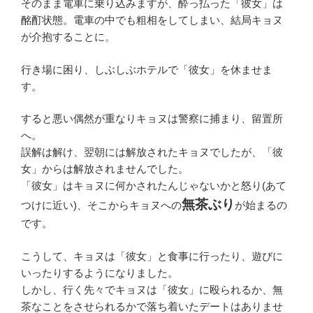
そのまま電車に乗り込みますが、酔っ払った「彼女」は
酩酊状態。電車の中でも粗相をしてしまい、結局キョヌ
が介抱することに。
行き場に困り、しぶしぶホテルで「彼女」を休ませま
す。
すると悪い偶然が重なりキョヌは警察に捕まり、留置所
へ。
誤解は解け、翌朝には解放されたキョヌでしたが、「彼
女」からは解放されませんでした。
「彼女」はキョヌに何かされたんじゃないかと怒り(あて
無茶ぶり
つけに近い)、そこからキョヌへの
が始まるの
です。
こうして、キョヌは「彼女」と食事に行ったり、遊びに
いったりするようになりました。
しかし、行く先々でキョヌは「彼女」に殴られるか、無
茶なことをさせられるかで落ち着いたデートはありませ