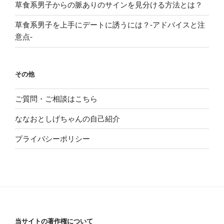
草食系男子からの脈ありのサインを見分ける方法とは？
草食系男子を上手にデートに誘うには？-アドバイスと注
意点-
その他
ご質問・ご相談はこちら
ななおとしげちゃんの自己紹介
プライバシーポリシー
当サイトの著作権について