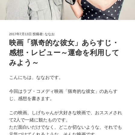
投
2017年7月13日
投稿者:
ななお
稿
映画「猟奇的な彼女」あらすじ・
日:
感想・レビュー～運命を利用して
みよう～
こんにちは、ななおです。
今回はラブ・コメディ映画「猟奇的な彼女」のあらす
じ、感想を書きます。
この映画、しげちゃんが大好きな映画で、おススメされ
て2人で一緒に観たものです。
ただ面白いだけでなく、どこか切ないような、それでも
元気づけてくれるような、そんな映画です。