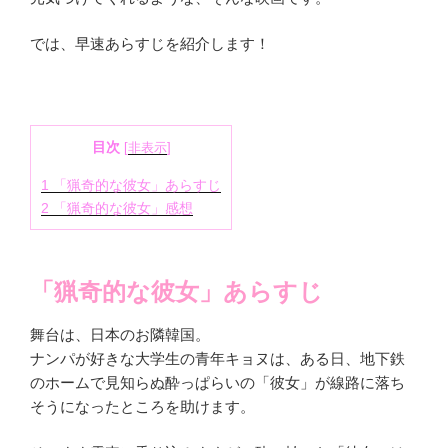
では、早速あらすじを紹介します！
目次
[
非表示
]
1
「猟奇的な彼女」あらすじ
2
「猟奇的な彼女」感想
「猟奇的な彼女」あらすじ
舞台は、日本のお隣韓国。
ナンパが好きな大学生の青年キョヌは、ある日、地下鉄
のホームで見知らぬ酔っぱらいの「彼女」が線路に落ち
そうになったところを助けます。