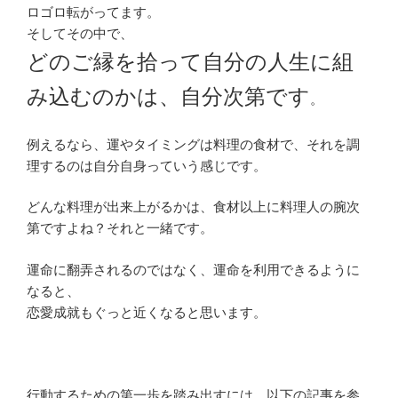
ロゴロ転がってます。
そしてその中で、
どのご縁を拾って自分の人生に組
み込むのかは、自分次第です
。
例えるなら、運やタイミングは料理の食材で、それを調
理するのは自分自身っていう感じです。
どんな料理が出来上がるかは、食材以上に料理人の腕次
第ですよね？それと一緒です。
運命に翻弄されるのではなく、運命を利用できるように
なると、
恋愛成就もぐっと近くなると思います。
行動するための第一歩を踏み出すには、以下の記事を参