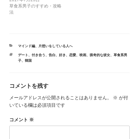
ド
さ
草食系男子のすすめ・攻略
ウ
い
で
(
法
開
新
き
し
ま
い
す
ウ
)
ィ
ン
ド
ウ
カ
マインド編
、
片想いをしている人へ
で
開
テ
タ
き
デート
、
付き合う
、
告白
、
好き
、
恋愛
、
映画
、
猟奇的な彼女
、
草食系男
ゴ
ま
グ
子
、
韓国
リ
す
)
ー
コメントを残す
メールアドレスが公開されることはありません。
※
が付
いている欄は必須項目です
コメント
※