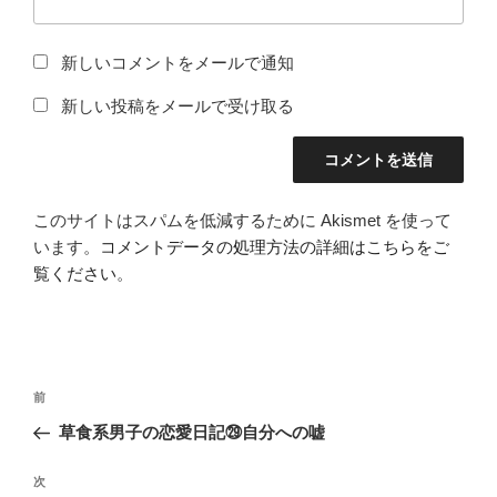
新しいコメントをメールで通知
新しい投稿をメールで受け取る
このサイトはスパムを低減するために Akismet を使って
います。
コメントデータの処理方法の詳細はこちらをご
覧ください
。
投
前
前
稿
の
草食系男子の恋愛日記㉙自分への嘘
ナ
投
ビ
稿
次
次