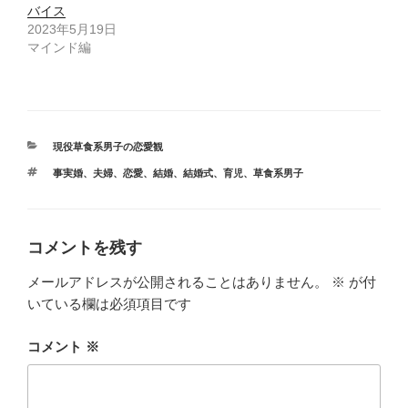
ウ
て
バイス
ィ
く
ン
だ
2023年5月19日
ド
さ
マインド編
ウ
い
で
(
開
新
き
し
ま
い
す
ウ
)
ィ
ン
ド
カ
現役草食系男子の恋愛観
ウ
テ
で
タ
事実婚
、
夫婦
、
恋愛
、
結婚
、
結婚式
、
育児
、
草食系男子
ゴ
開
グ
き
リ
ま
ー
す
)
コメントを残す
メールアドレスが公開されることはありません。
※
が付
いている欄は必須項目です
コメント
※