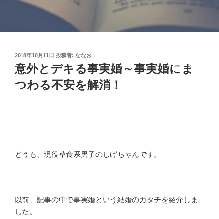
投
2018年10月11日
投稿者:
ななお
稿
意外とデキる事実婚～事実婚にま
日:
つわる不安を解消！
どうも、現役草食系男子のしげちゃんです。
以前、記事の中で事実婚という結婚のカタチを紹介しま
した。