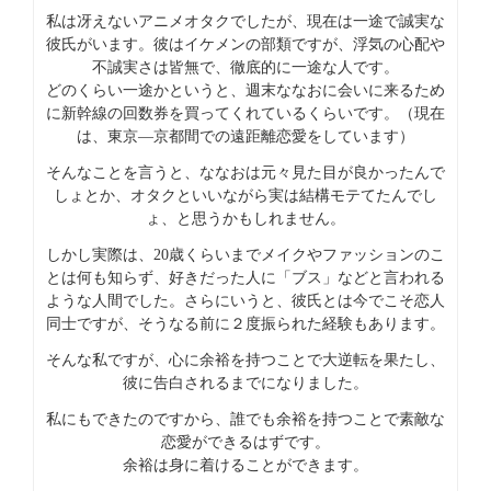
私は冴えないアニメオタクでしたが、現在は一途で誠実な
彼氏がいます。彼はイケメンの部類ですが、浮気の心配や
不誠実さは皆無で、徹底的に一途な人です。
どのくらい一途かというと、週末ななおに会いに来るため
に新幹線の回数券を買ってくれているくらいです。（現在
は、東京―京都間での遠距離恋愛をしています）
そんなことを言うと、ななおは元々見た目が良かったんで
しょとか、オタクといいながら実は結構モテてたんでし
ょ、と思うかもしれません。
しかし実際は、20歳くらいまでメイクやファッションのこ
とは何も知らず、好きだった人に「ブス」などと言われる
ような人間でした。さらにいうと、彼氏とは今でこそ恋人
同士ですが、そうなる前に２度振られた経験もあります。
そんな私ですが、心に余裕を持つことで大逆転を果たし、
彼に告白されるまでになりました。
私にもできたのですから、誰でも余裕を持つことで素敵な
恋愛ができるはずです。
余裕は身に着けることができます。