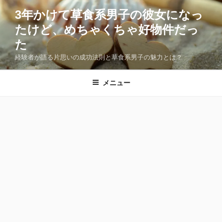
コ
3年かけて草食系男子の彼女になっ
ン
たけど、めちゃくちゃ好物件だっ
テ
ン
た
ツ
経験者が語る片思いの成功法則と草食系男子の魅力とは？
へ
ス
メニュー
キ
ッ
プ