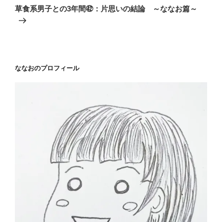
ゲ
の
草食系男子との3年間㊷：片思いの結論 ～ななお篇～
投
ー
稿
シ
ョ
ン
ななおのプロフィール