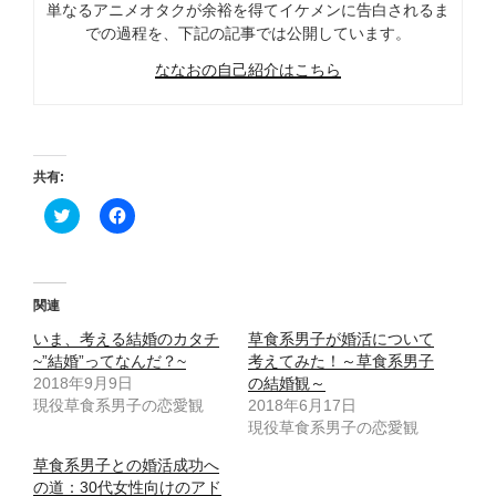
単なるアニメオタクが余裕を得てイケメンに告白されるま
での過程を、下記の記事では公開しています。
ななおの自己紹介はこちら
共有:
ク
F
リ
a
ッ
c
ク
e
し
b
て
o
T
o
関連
w
k
i
で
いま、考える結婚のカタチ
草食系男子が婚活について
t
共
t
有
~”結婚”ってなんだ？~
考えてみた！～草食系男子
e
す
2018年9月9日
の結婚観～
r
る
で
に
現役草食系男子の恋愛観
2018年6月17日
共
は
有
ク
現役草食系男子の恋愛観
(
リ
新
ッ
草食系男子との婚活成功へ
し
ク
い
し
の道：30代女性向けのアド