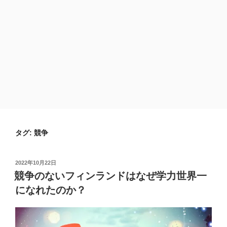
タグ:
競争
投
2022年10月22日
稿
競争のないフィンランドはなぜ学力世界一
日:
になれたのか？