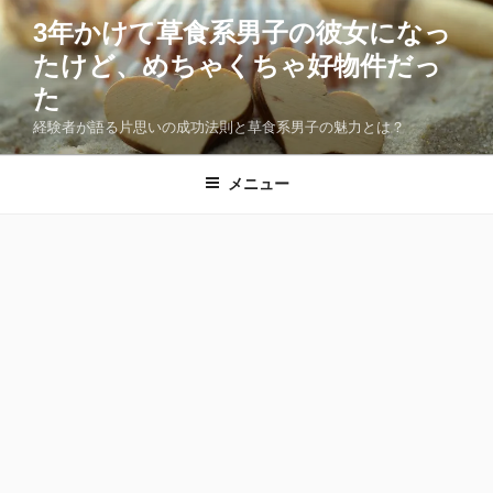
コ
3年かけて草食系男子の彼女になっ
ン
たけど、めちゃくちゃ好物件だっ
テ
ン
た
ツ
経験者が語る片思いの成功法則と草食系男子の魅力とは？
へ
ス
メニュー
キ
ッ
プ