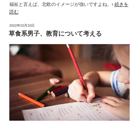
福祉と言えば、北欧のイメージが強いですよね。›
続きを
読む
投
2022年10月10日
稿
草食系男子、教育について考える
日: