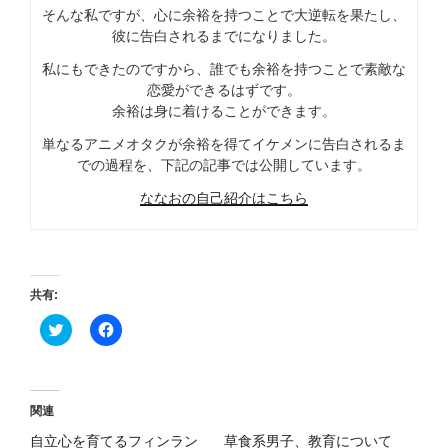
そんな私ですが、心に余裕を持つことで大逆転を果たし、
彼に告白されるまでになりました。
私にもできたのですから、誰でも余裕を持つことで素敵な
恋愛ができるはずです。
余裕は身に着けることができます。
単なるアニメオタクが余裕を得てイケメンに告白されるま
での過程を、下記の記事では公開しています。
ななおの自己紹介はこちら
共有:
ク
F
リ
a
ッ
c
ク
e
し
b
て
o
T
o
関連
w
k
i
で
自立心を育てるフィンラン
草食系男子、教育について
t
共