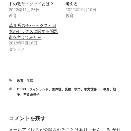
t
有
ドの教育メソッドとは？
考える
e
す
2022年11月23日
2022年10月10日
r
る
で
に
教育
教育
共
は
有
ク
(
リ
草食系男子×セックス～日
新
ッ
本のセックスに関する問題
し
ク
い
し
点を考えてみた～
ウ
て
2018年7月18日
ィ
く
ン
だ
セックス
ド
さ
ウ
い
で
(
開
新
き
し
ま
い
す
ウ
)
ィ
カ
教育
、
生活
ン
ド
テ
タ
OESD
、
フィンランド
ウ
、
主体性
、
受験
、
学力
、
学力世界一
、
教育
、
競
ゴ
で
グ
争
、
草食系男子
リ
開
き
ー
ま
す
)
コメントを残す
メールアドレスが公開されることはありません。
※
が付