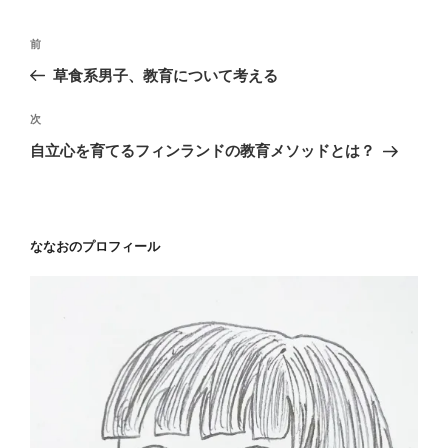
投
前
前
稿
の
草食系男子、教育について考える
ナ
投
ビ
稿
次
次
ゲ
の
自立心を育てるフィンランドの教育メソッドとは？
投
ー
稿
シ
ョ
ななおのプロフィール
ン