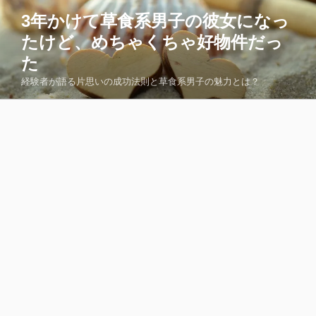
コ
3年かけて草食系男子の彼女になっ
ン
たけど、めちゃくちゃ好物件だっ
テ
ン
た
ツ
経験者が語る片思いの成功法則と草食系男子の魅力とは？
へ
ス
キ
ッ
プ