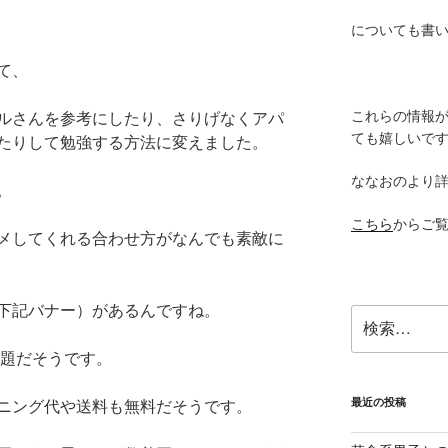
についても書
て、
これらの情報
ルさんを参考にしたり、さりげなくアパ
ても嬉しいで
たりして勉強する方法に変えました。
ななおのより
。
こちら
からご
メしてくれる合わせ方がなんでも素敵に
下記バナー）があるんですね。
検
索:
放題だそうです。
最近の投稿
ニング代や送料も無料だそうです。