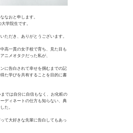
、ななおと申します。
れの大学院生です。
問いただき、ありがとうございます。
、中高一貫の女子校で育ち、見た目も
いアニメオタクだった私が、
メンに告白されて幸せを掴むまでの記
で得た学びを共有することを目的に書
いまでは自分に自信もなく、お化粧の
コーディネートの仕方も知らない、典
でした。
ぼって大好きな先輩に告白してもあっ
、