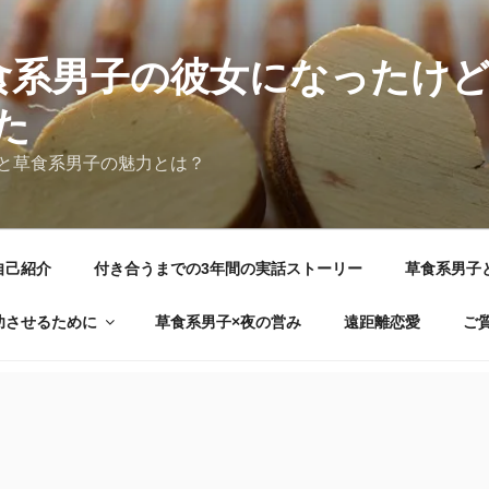
食系男子の彼女になったけ
た
と草食系男子の魅力とは？
自己紹介
付き合うまでの3年間の実話ストーリー
草食系男子
功させるために
草食系男子×夜の営み
遠距離恋愛
ご