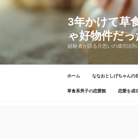
コ
ン
テ
3年かけて草
ン
ゃ好物件だっ
ツ
へ
経験者が語る片思いの成功法則
ス
キ
ッ
プ
ホーム
ななおとしげちゃんの
草食系男子の恋愛観
恋愛を成