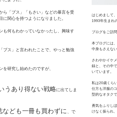
から「ブス」「もさい」などの暴言を受
はじめまして
目に関心を持つようになりました。
1993年生ま
ンも何もわかっていなかったし、興味す
ブログをご訪
本ブログには
中身もさえな
「ブス」と言われたことで、やっと勉強
さわやかイケ
録と、その中
ンを研究し始めたのですが、
いています。
私は20歳くら
いうあり得ない戦略
仕方も洋服の
に出てしま
型的なオタク
勇気をふりし
誌なども一冊も買わずに
けなく振られ
、で