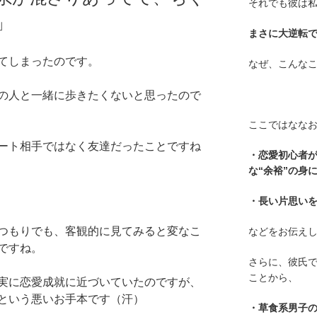
それでも彼は
」
まさに大逆転
てしまったのです。
なぜ、こんな
の人と一緒に歩きたくないと思ったので
ここではななお
ート相手ではなく友達だったことですね
・恋愛初心者
な“余裕”の身
・長い片思い
つもりでも、客観的に見てみると変なこ
などをお伝え
ですね。
さらに、彼氏
ことから、
実に恋愛成就に近づいていたのですが、
という悪いお手本です（汗）
・草食系男子