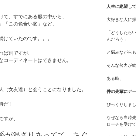
人生に絶望し
けて、すでにある服の中から、
大好きな人に
」「この色合い変」など、
「どうしたら
続けていたのです。。。
んだろう」
と悩みながら
れば別ですが、
なコーディネートはできません。
そんな努力が
ある時、
人（女友達）と会うことになりました。
件の先輩にデ
時だ！
びっくりしま
なぜなら当時
ですが、
ローチを受け
系が混ざりあってて、ちぐ