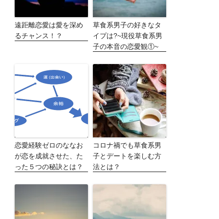
遠距離恋愛は愛を深め
草食系男子の好きなタ
るチャンス！？
イプは?~現役草食系男
子の本音の恋愛観①~
恋愛経験ゼロのななお
コロナ禍でも草食系男
が恋を成就させた、た
子とデートを楽しむ方
った５つの秘訣とは？
法とは？