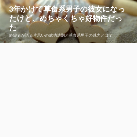
コ
3年かけて草食系男子の彼女になっ
ン
たけど、めちゃくちゃ好物件だっ
テ
ン
た
ツ
経験者が語る片思いの成功法則と草食系男子の魅力とは？
へ
ス
キ
ッ
プ