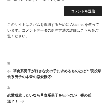
このサイトはスパムを低減するために Akismet を使って
います。
コメントデータの処理方法の詳細はこちらをご
覧ください
。
投
前
前
稿
の
草食系男子が好きな女の子に求めるものとは?~現役草
ナ
投
食系男子の本音の恋愛観③~
ビ
稿
ゲ
次
次
の
ー
恋愛成就したいなら草食系男子を狙うのが一番の近
投
シ
道？！
稿
ョ