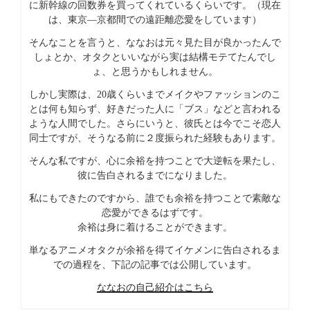
に新幹線の回数券を買ってくれているくらいです。（現在
は、東京―京都間での遠距離恋愛をしています）
そんなことを言うと、ななおは元々見た目が良かったんで
しょとか、オタクといいながら実は結構モテてたんでし
ょ、と思うかもしれません。
しかし実際は、20歳くらいまでメイクやファッションのこ
とは何も知らず、好きだった人に「ブス」などと言われる
ような人間でした。さらにいうと、彼氏とは今でこそ恋人
同士ですが、そうなる前に２度振られた経験もあります。
そんな私ですが、心に余裕を持つことで大逆転を果たし、
彼に告白されるまでになりました。
私にもできたのですから、誰でも余裕を持つことで素敵な
恋愛ができるはずです。
余裕は身に着けることができます。
単なるアニメオタクが余裕を得てイケメンに告白されるま
での過程を、下記の記事では公開しています。
ななおの自己紹介はこちら