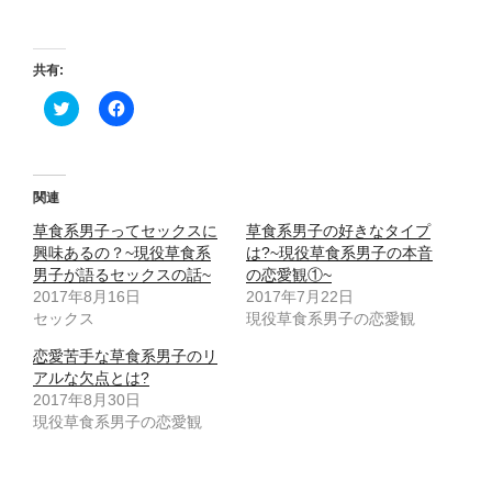
共有:
ク
F
リ
a
ッ
c
ク
e
し
b
て
o
T
o
関連
w
k
i
で
草食系男子ってセックスに
草食系男子の好きなタイプ
t
共
t
有
興味あるの？~現役草食系
は?~現役草食系男子の本音
e
す
男子が語るセックスの話~
の恋愛観①~
r
る
で
に
2017年8月16日
2017年7月22日
共
は
セックス
有
ク
現役草食系男子の恋愛観
(
リ
新
ッ
恋愛苦手な草食系男子のリ
し
ク
い
し
アルな欠点とは?
ウ
て
2017年8月30日
ィ
く
ン
だ
現役草食系男子の恋愛観
ド
さ
ウ
い
で
(
開
新
き
し