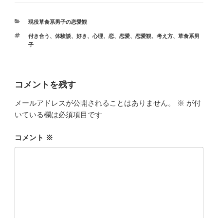
ま
い
す
ウ
)
ィ
カ
現役草食系男子の恋愛観
ン
ド
テ
タ
付き合う
、
体験談
ウ
、
好き
、
心理
、
恋
、
恋愛
、
恋愛観
、
考え方
、
草食系男
ゴ
で
グ
子
リ
開
き
ー
ま
す
)
コメントを残す
メールアドレスが公開されることはありません。
※
が付
いている欄は必須項目です
コメント
※