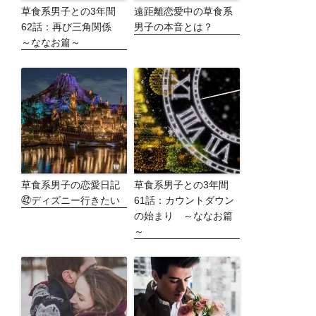
草食系男子との3年間
遠距離恋愛中の草食系
62話：再び三角関係
男子の本音とは？
～ななお篇～
草食系男子の恋愛日記
草食系男子との3年間
㊷ディズニー行きたい
61話：カウントダウン
の始まり ～ななお篇
～