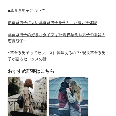
■草食系男子について
絶食系男子に近い草食系男子を落とした凄い実体験
草食系男子の好きなタイプは?~現役草食系男子の本音の
恋愛観①~
~草食系男子ってセックスに興味あるの？~現役草食系男
子が語るセックスの話
おすすめ記事はこちら