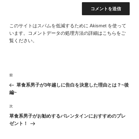
このサイトはスパムを低減するために Akismet を使って
います。
コメントデータの処理方法の詳細はこちらをご
覧ください
。
投
前
前
稿
の
草食系男子が3年越しに告白を決意した理由とは？~後
ナ
投
編~
ビ
稿
ゲ
次
次
の
ー
草食系男子がお勧めするバレンタインにおすすめのプレ
投
シ
ゼント！
稿
ョ