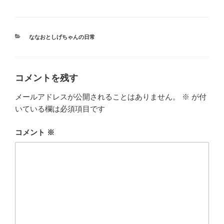
き
し
ま
い
す
ウ
)
ィ
ン
ド
カ
ななおとしげちゃんの日常
ウ
テ
で
ゴ
開
き
リ
ま
ー
す
コメントを残す
)
メールアドレスが公開されることはありません。
※
が付
いている欄は必須項目です
コメント
※