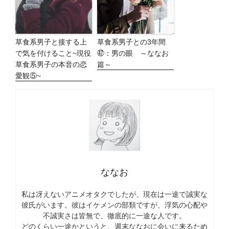
草食系男子と接する上
草食系男子との3年間
で気を付けること~現役
㊼：男の眼 ～ななお
草食系男子の本音の恋
篇～
愛観⑤~
ななお
私は冴えないアニメオタクでしたが、現在は一途で誠実な
彼氏がいます。彼はイケメンの部類ですが、浮気の心配や
不誠実さは皆無で、徹底的に一途な人です。
どのくらい一途かというと、週末ななおに会いに来るため