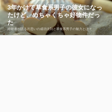
コ
3年かけて草食系男子の彼女になっ
ン
たけど、めちゃくちゃ好物件だっ
テ
ン
た
ツ
経験者が語る片思いの成功法則と草食系男子の魅力とは？
へ
ス
キ
ッ
プ