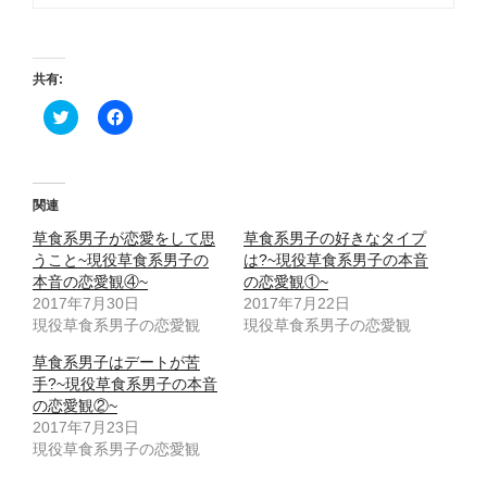
共有:
ク
F
リ
a
ッ
c
ク
e
し
b
て
o
T
o
関連
w
k
i
で
草食系男子が恋愛をして思
草食系男子の好きなタイプ
t
共
t
有
うこと~現役草食系男子の
は?~現役草食系男子の本音
e
す
本音の恋愛観④~
の恋愛観①~
r
る
で
に
2017年7月30日
2017年7月22日
共
は
現役草食系男子の恋愛観
有
ク
現役草食系男子の恋愛観
(
リ
新
ッ
草食系男子はデートが苦
し
ク
い
し
手?~現役草食系男子の本音
ウ
て
の恋愛観②~
ィ
く
ン
だ
2017年7月23日
ド
さ
現役草食系男子の恋愛観
ウ
い
で
(
開
新