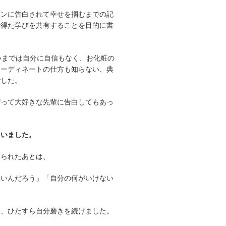
メンに告白されて幸せを掴むまでの記
で得た学びを共有することを目的に書
いまでは自分に自信もなく、お化粧の
コーディネートの仕方も知らない、典
でした。
ぼって大好きな先輩に告白してもあっ
、
ていました。
振られたあとは、
いいんだろう」「自分の何がいけない
も、ひたすら自分磨きを続けました。