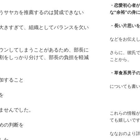
・恋愛初心者
うサヤカを推薦するのは賛成できない
な“余裕”の身
・長い片思い
大きすぎて、
組織としてバランスを欠い
などをお伝え
ウンしてしまうことがあるため、
部長に
さらに、彼氏
割をしっかり分けて、
部長の負担を軽減
ことから、
・草食系男子
加すること
についても書
を
ませんでし
た。
これらの情報
ても嬉しいで
めの判断を
ななおのより
した。