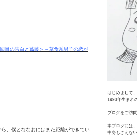
2回目の告白と葛藤＞～草食系男子の恋が
はじめまして
1993年生ま
ブログをご訪
本ブログには
から、
僕とななおにはまた距離ができてい
中身もさえな