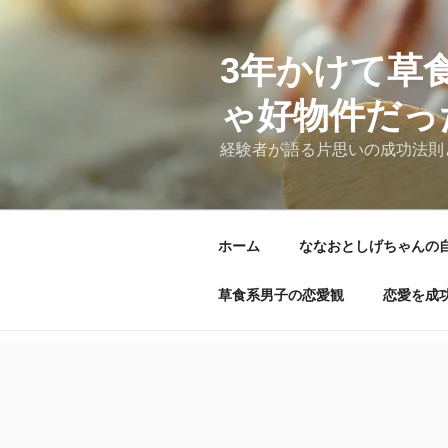
コ
ン
テ
3年かけて草
ン
ゃ好物件だっ
ツ
へ
経験者が語る片思いの成功法則
ス
キ
ッ
プ
ホーム
ななおとしげちゃんの
草食系男子の恋愛観
恋愛を成