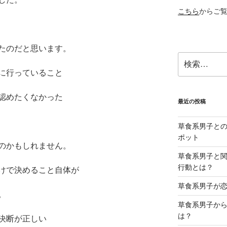
こちら
からご
たのだと思います。
検
索:
に行っていること
認めたくなかった
最近の投稿
草食系男子と
ポット
のかもしれません。
草食系男子と関
行動とは？
けで決めること自体が
草食系男子が
。
草食系男子か
は？
決断が正しい