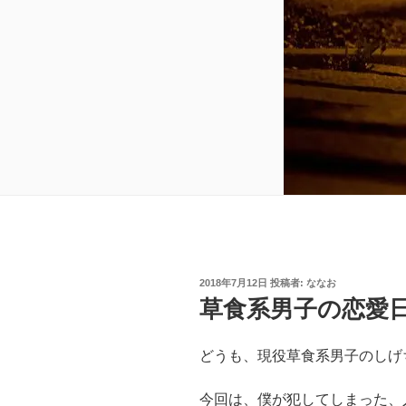
投
2018年7月12日
投稿者:
ななお
稿
草食系男子の恋愛
日:
どうも、現役草食系男子のしげ
今回は、僕が犯してしまった、