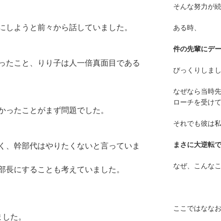
そんな努力が
にしようと前々から話していました。
ある時、
件の先輩にデ
ったこと、
りり子は人一倍真面目である
びっくりしま
なぜなら当時
ローチを受け
かったことがまず問題でした。
それでも彼は
まさに大逆転
く、
幹部代はやりたくないと言っていま
なぜ、こんな
部長にすることも考えていました。
ここではななお
ました。