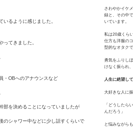
さわやかイケ
録と、その中
ているように感じました。
いています。
私は20歳くら
仕方も洋服の
やってきました。
型的なオタク
。
勇気をふりし
けなく振られ
員・
OBへのアナウンスなど
人生に絶望し
大好きな人に
。
「どうしたら
幹部を決めることになっていました
が
んだろう」
後のシャワー中などに少し話すくらいで
と悩みながら