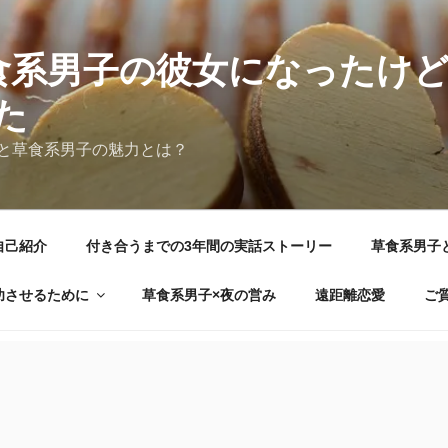
食系男子の彼女になったけ
た
と草食系男子の魅力とは？
自己紹介
付き合うまでの3年間の実話ストーリー
草食系男子
功させるために
草食系男子×夜の営み
遠距離恋愛
ご