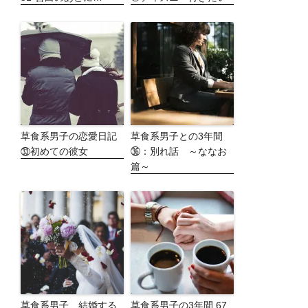
草食系男子の恋愛日記
草食系男子との3年間
㉝初めての彼女
㊱：別れ話 ～ななお
篇～
草食系男子、結婚する
草食系男子の3年間 67