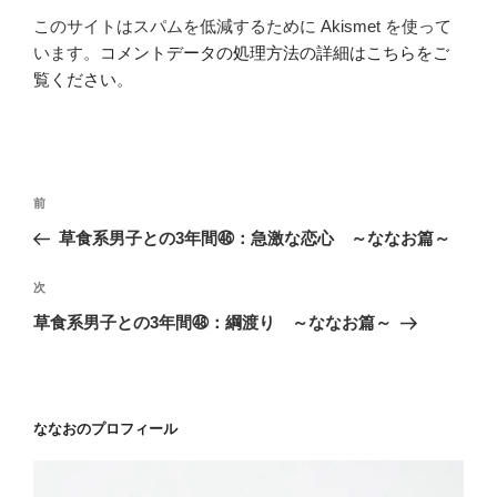
このサイトはスパムを低減するために Akismet を使って
います。
コメントデータの処理方法の詳細はこちらをご
覧ください
。
投
前
前
稿
の
草食系男子との3年間㊻：急激な恋心 ～ななお篇～
ナ
投
ビ
稿
次
次
ゲ
の
草食系男子との3年間㊽：綱渡り ～ななお篇～
投
ー
稿
シ
ョ
ななおのプロフィール
ン