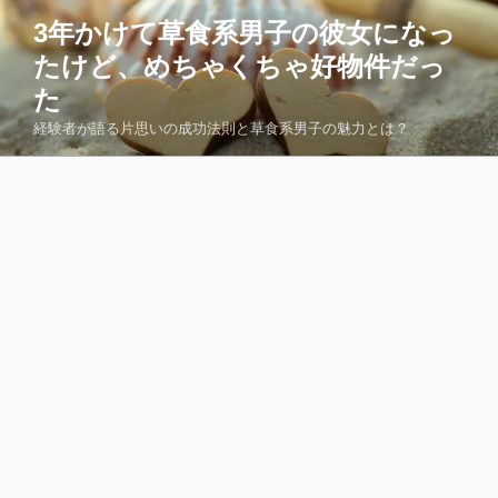
コ
3年かけて草食系男子の彼女になっ
ン
たけど、めちゃくちゃ好物件だっ
テ
ン
た
ツ
経験者が語る片思いの成功法則と草食系男子の魅力とは？
へ
ス
キ
ッ
プ