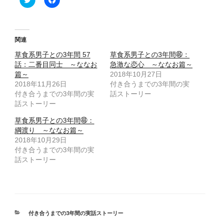
リ
a
ッ
c
ク
e
し
b
て
o
T
o
関連
w
k
i
で
草食系男子との3年間 57
草食系男子との3年間㊻：
t
共
t
有
話：二番目同士 ～ななお
急激な恋心 ～ななお篇～
e
す
篇～
2018年10月27日
r
る
で
に
2018年11月26日
付き合うまでの3年間の実
共
は
付き合うまでの3年間の実
有
ク
話ストーリー
(
リ
話ストーリー
新
ッ
し
ク
い
し
草食系男子との3年間㊽：
ウ
て
綱渡り ～ななお篇～
ィ
く
ン
だ
2018年10月29日
ド
さ
付き合うまでの3年間の実
ウ
い
で
(
話ストーリー
開
新
き
し
ま
い
す
ウ
)
ィ
ン
ド
ウ
カ
付き合うまでの3年間の実話ストーリー
で