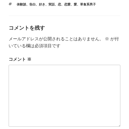
開
テ
タ
き
体験談
、
告白
、
好き
、
実話
、
恋
、
恋愛
、
愛
、
草食系男子
ゴ
ま
グ
リ
す
)
ー
コメントを残す
メールアドレスが公開されることはありません。
※
が付
いている欄は必須項目です
コメント
※