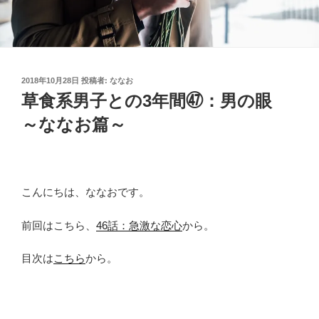
投
2018年10月28日
投稿者:
ななお
稿
草食系男子との3年間㊼：男の眼
日:
～ななお篇～
こんにちは、ななおです。
前回はこちら、
46話：急激な恋心
から。
目次は
こちら
から。