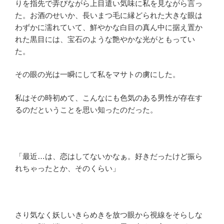
りを指先で弄びながら上目遣い気味に私を見ながら言っ
た。お酒のせいか、長いまつ毛に縁どられた大きな眼は
わずかに濡れていて、鮮やかな白目の真ん中に据え置か
れた黒目には、宝石のような艶やかな光がともってい
た。
その眼の光は一瞬にして私をマサトの虜にした。
私はその時初めて、こんなにも色気のある男性が存在す
るのだということを思い知ったのだった。
「最近…は、恋はしてないかなぁ。好きだったけど振ら
れちゃったとか、そのくらい」
さり気なく妖しいきらめきを放つ眼から視線をそらしな