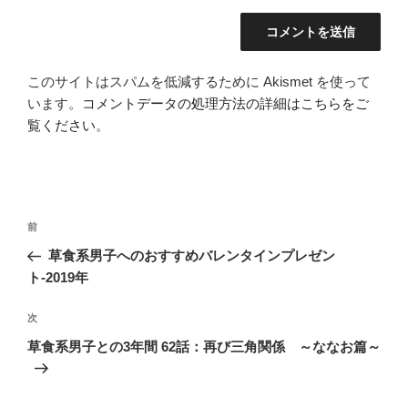
このサイトはスパムを低減するために Akismet を使って
います。
コメントデータの処理方法の詳細はこちらをご
覧ください
。
投
前
前
稿
の
草食系男子へのおすすめバレンタインプレゼン
ナ
投
ト-2019年
ビ
稿
ゲ
次
次
の
ー
草食系男子との3年間 62話：再び三角関係 ～ななお篇～
投
シ
稿
ョ