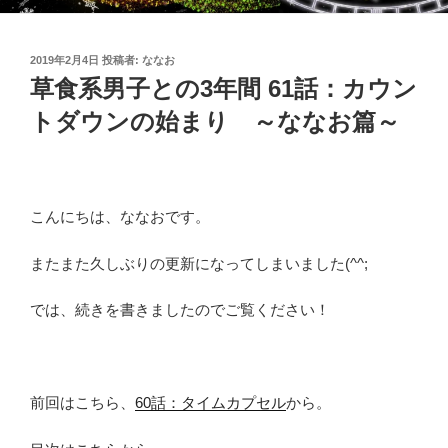
投
2019年2月4日
投稿者:
ななお
稿
草食系男子との3年間 61話：カウン
日:
トダウンの始まり ～ななお篇～
こんにちは、ななおです。
またまた久しぶりの更新になってしまいました(^^;
では、続きを書きましたのでご覧ください！
前回はこちら、
60話：タイムカプセル
から。