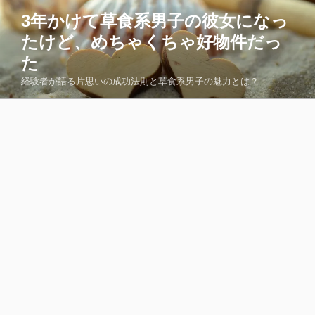
コ
3年かけて草食系男子の彼女になっ
ン
たけど、めちゃくちゃ好物件だっ
テ
ン
た
ツ
経験者が語る片思いの成功法則と草食系男子の魅力とは？
へ
ス
キ
ッ
プ