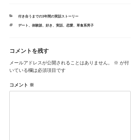
ド
ウ
で
開
カ
付き合うまでの3年間の実話ストーリー
き
テ
ま
タ
デート
、
体験談
、
好き
、
実話
、
恋愛
、
草食系男子
す
ゴ
グ
)
リ
ー
コメントを残す
メールアドレスが公開されることはありません。
※
が付
いている欄は必須項目です
コメント
※