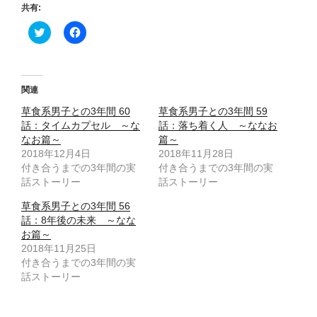
共有:
ク
F
リ
a
ッ
c
ク
e
し
b
て
o
T
o
関連
w
k
i
で
草食系男子との3年間 60
草食系男子との3年間 59
t
共
t
有
話：タイムカプセル ～な
話：落ち着く人 ～ななお
e
す
なお篇～
篇～
r
る
で
に
2018年12月4日
2018年11月28日
共
は
付き合うまでの3年間の実
有
ク
付き合うまでの3年間の実
(
リ
話ストーリー
話ストーリー
新
ッ
し
ク
い
し
草食系男子との3年間 56
ウ
て
話：8年後の未来 ～なな
ィ
く
ン
だ
お篇～
ド
さ
2018年11月25日
ウ
い
で
(
付き合うまでの3年間の実
開
新
話ストーリー
き
し
ま
い
す
ウ
)
ィ
ン